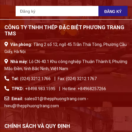
CÔNG TY TNHH THÉP ĐẶC BIỆT PHƯƠNG TRANG
TMS
Văn phòng:
Tầng 2 số 12, ngõ 45 Trần Thái Tông, Phường Cầu
Giấy, Hà Nội
Nhà máy:
Lô CN-40.1 Khu công nghiệp Thuận Thành II, Phường
Mão Điền, tỉnh Bắc Ninh, Việt Nam
|
Tel:
(024) 3212 1766
Fax: (024) 3212 1767
|
TPKD:
+8498.983.1595
Hotline:
+84968257266
Email:
sales01@thepphuongtrang.com
-
hieu@thepphuongtrang.com
CHÍNH SÁCH VÀ QUY ĐỊNH