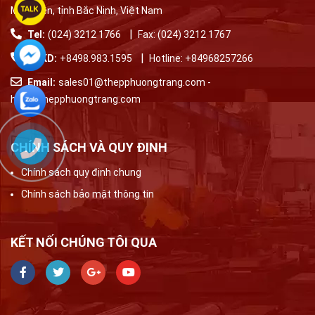
Mão Điền, tỉnh Bắc Ninh, Việt Nam
|
Tel:
(024) 3212 1766
Fax: (024) 3212 1767
|
TPKD:
+8498.983.1595
Hotline:
+84968257266
Email:
sales01@thepphuongtrang.com
-
hieu@thepphuongtrang.com
CHÍNH SÁCH VÀ QUY ĐỊNH
Chính sách quy định chung
Chính sách bảo mật thông tin
KẾT NỐI CHÚNG TÔI QUA