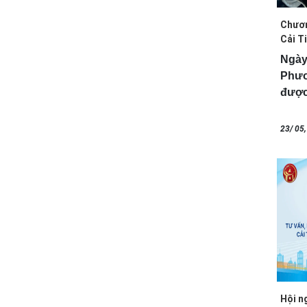
Chươn
Cải T
Ngày
Phươ
được
chươn
23/ 05
Hội n