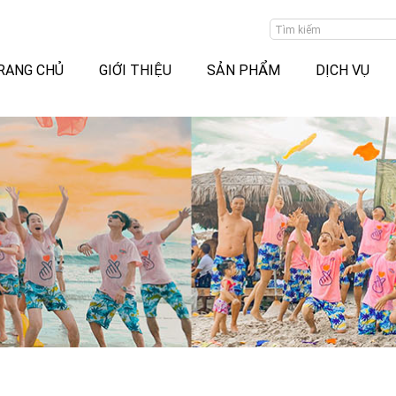
RANG CHỦ
GIỚI THIỆU
SẢN PHẨM
DỊCH VỤ