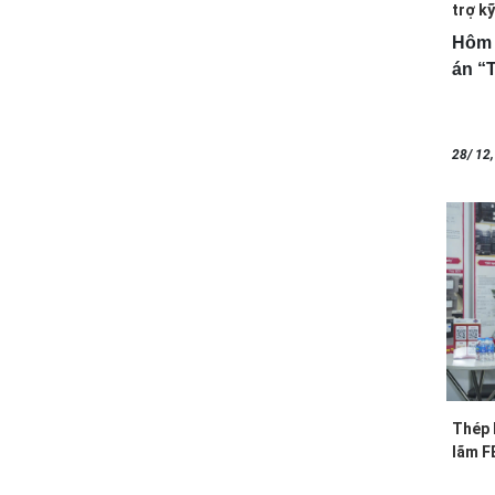
trợ k
dụng.
Hôm 
án “T
28/ 12
Thép 
lãm F