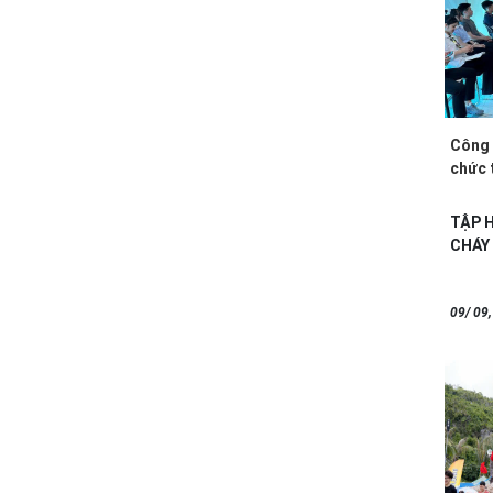
Công 
chức 
2025
TẬP 
CHÁY 
Nhằm 
09/ 09
năng x