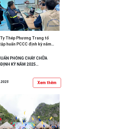
Ty Thép Phương Trang tổ
tập huấn PCCC định kỳ năm
HUẤN PHÒNG CHÁY CHỮA
ĐỊNH KỲ NĂM 2025
nâng cao nhận thức và kỹ
, 2025
ử lý tình huống về công...
Xem thêm