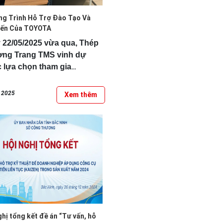
g Trình Hỗ Trợ Đào Tạo Và
iến Của TOYOTA
 22/05/2025 vừa qua, Thép
ng Trang TMS vinh dự
 lựa chọn tham gia
g trình...
, 2025
Xem thêm
ghị tổng kết đề án “Tư vấn, hỗ