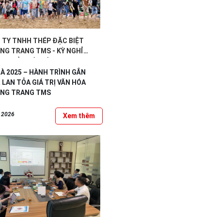
 TY TNHH THÉP ĐẶC BIỆT
NG TRANG TMS - KỲ NGHỈ
TẠI ĐẢO CÁT BÀ
À 2025 – HÀNH TRÌNH GẮN
 LAN TỎA GIÁ TRỊ VĂN HÓA
NG TRANG TMS
, 2026
Xem thêm